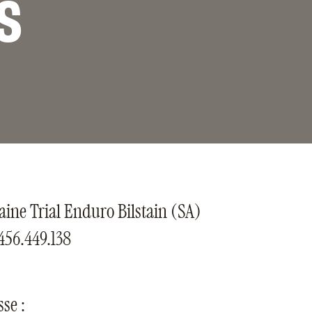
S
ine Trial Enduro Bilstain (SA)
456.449.138
se :