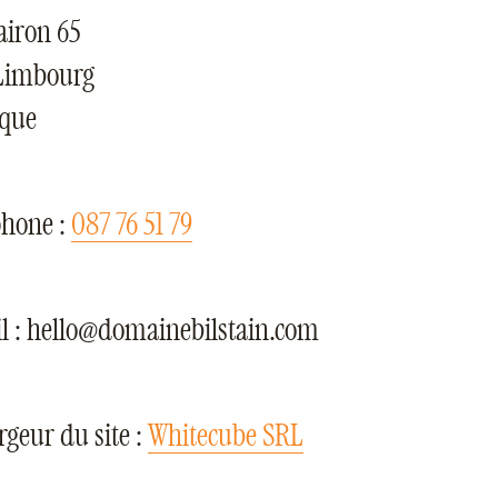
airon 65
Limbourg
ique
phone :
087 76 51 79
l :
hello@domainebilstain.com
geur du site :
Whitecube SRL