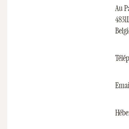
Au P
4831
Belg
Télé
Emai
Héber