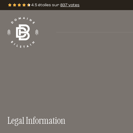
4.5 étoiles sur
837 votes
Évalutations
•
Legal Information