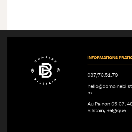
Fin
de
page
INFORMATIONS PRATI
087/76.51.79
hello@domainebilst
m
Au Pairon 65-67, 4
Bilstain, Belgique