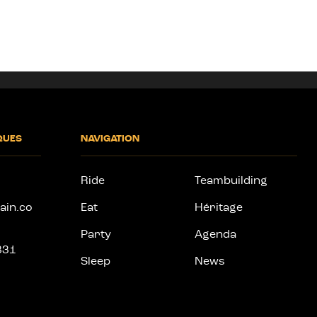
QUES
NAVIGATION
Ride
Teambuilding
ain.co
Eat
Héritage
Party
Agenda
831
Sleep
News