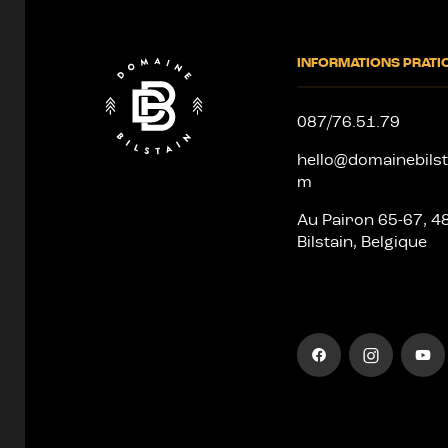
de
page
INFORMATIONS PRATI
087/76.51.79
hello@domainebilst
m
Au Pairon 65-67, 4
Bilstain, Belgique
Aller
Aller
Aller
sur
sur
sur
notre
notre
notre
page
compte
chaîne
facebook
instagram
youtube