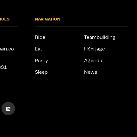
QUES
NAVIGATION
Ride
Teambuilding
ain.co
Eat
Héritage
Party
Agenda
831
Sleep
News
Aller
sur
notre
page
linkedin