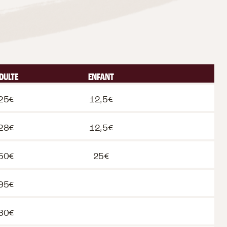
DULTE
ENFANT
25€
12,5€
28€
12,5€
50€
25€
95€
30€