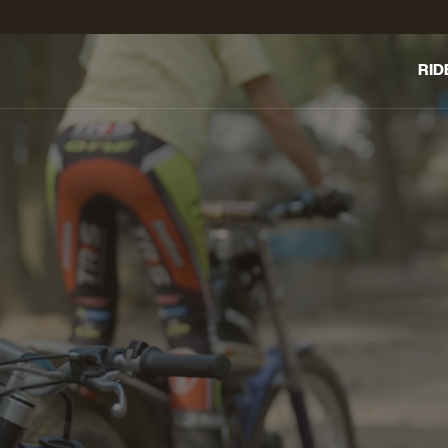
RID
LE C
ENT
TRO