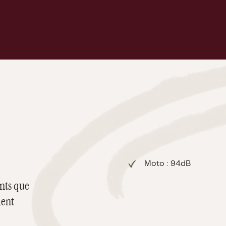
Moto : 94dB
ants que
ment