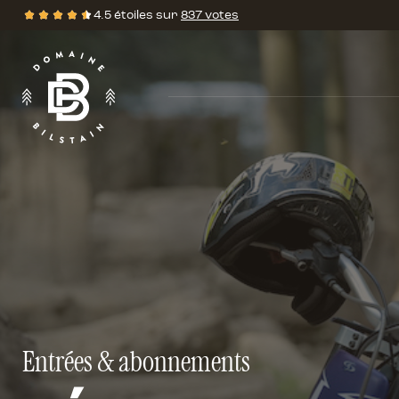
4.5 étoiles sur
837 votes
Évalutations
•
Entrées & abonnements