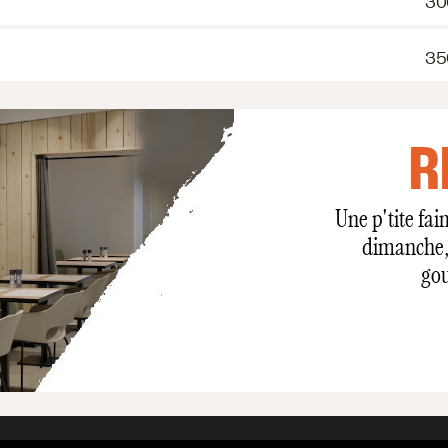
30
35
R
Une p'tite fai
dimanche, 
gou