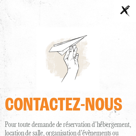
Contactez-
Fin
nous
de
page
LE CIRCUIT
INFORMATIONS PRATIQUES
ENTRÉES & ABONNEMENTS
087/76.51.79
hello@domainebilstain.com
CONTACTEZ-NOUS
TROTTINETTES
Au Pairon 65-67, 4831 Bilstain, Belgique
LA MAISON
8 PERSONNES
Pour toute demande de réservation d'hébergement,
NAVIGATION
L'AUBERGE
location de salle, organisation d'évènements ou