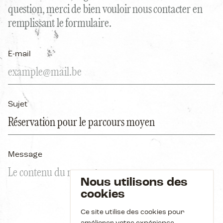
4 OU 6 PERSONNES
question, merci de bien vouloir nous contacter en
Ride
Teambuilding
remplissant le formulaire.
Eat
Héritage
LES APPARTEMENTS
6 PERSONNES
Party
Agenda
E-mail
Sleep
News
NOTRE NEWSLETTER
Sujet
La seule newsletter qui vaille la peine d'être lue 😎. Inscrivez-
vous maintenant pour recevoir les offres et actualités du
Domaine Bilstain.
Message
Adresse e-mail
Nous utilisons des
s'ins
cookies
Ce site utilise des cookies pour
Consultez nos conditions générales