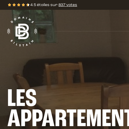
4.5 étoiles sur
837 votes
Évalutations
LES
•
APPARTEMEN