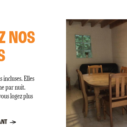
Z NOS
S
 incluses. Elles
ne par nuit.
 vous logez plus
ANT