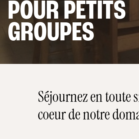
POUR PETITS
GROUPES
Les
Appartements
Séjournez en toute s
coeur de notre dom