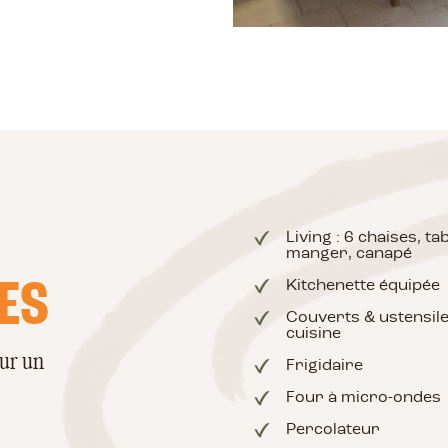
Living : 6 chaises, ta
manger, canapé
ES
Kitchenette équipée
Couverts & ustensil
cuisine
our un
Frigidaire
Four à micro-ondes
Percolateur