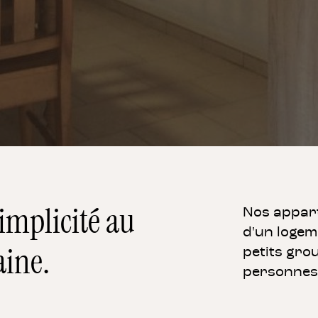
implicité au
Nos appart
d'un logem
petits gro
aine.
personnes