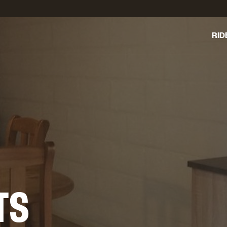
RID
LE C
ENT
TRO
TS